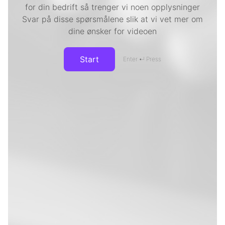
for din bedrift så trenger vi noen opplysninger
Svar på disse spørsmålene slik at vi vet mer om
KONTAKT OSS
dine ønsker for videoen
Start
Enter ↵ Press